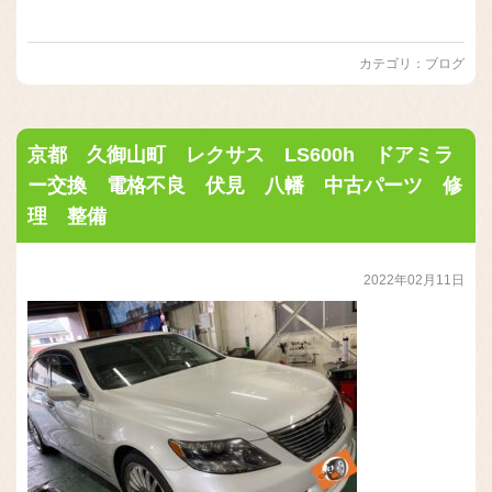
カテゴリ：
ブログ
京都 久御山町 レクサス LS600h ドアミラ
ー交換 電格不良 伏見 八幡 中古パーツ 修
理 整備
2022年02月11日