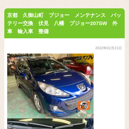
京都 久御山町 プジョー メンテナンス バッ
テリー交換 伏見 八幡 プジョー207SW 外
車 輸入車 整備
2022年02月21日