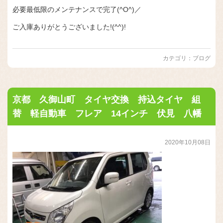
必要最低限のメンテナンスで完了(^O^)／
ご入庫ありがとうございました!(^^)!
カテゴリ：
ブログ
京都 久御山町 タイヤ交換 持込タイヤ 組
替 軽自動車 フレア 14インチ 伏見 八幡
2020年10月08日