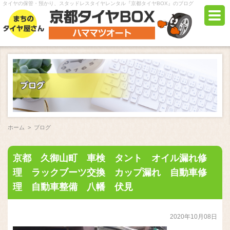
タイヤの保管・預かり、スタッドレスタイヤレンタル『京都タイヤBOX』のブログ
ホーム
>
ブログ
京都 久御山町 車検 タント オイル漏れ修
理 ラックブーツ交換 カップ漏れ 自動車修
理 自動車整備 八幡 伏見
2020年10月08日