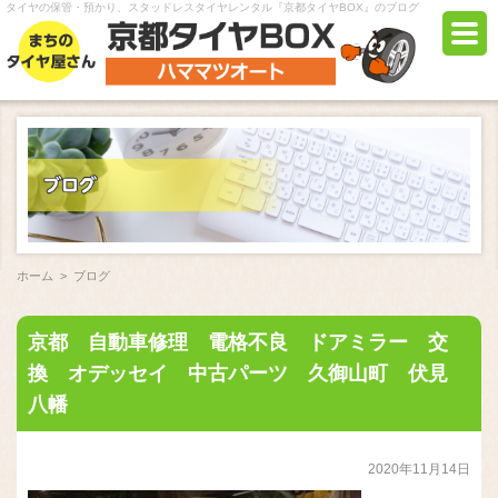
タイヤの保管・預かり、スタッドレスタイヤレンタル『京都タイヤBOX』のブログ
ホーム
>
ブログ
京都 自動車修理 電格不良 ドアミラー 交
換 オデッセイ 中古パーツ 久御山町 伏見
八幡
2020年11月14日